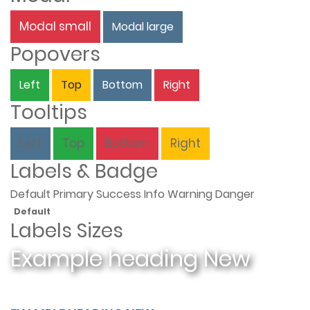
Modal small
Modal large
Popovers
Left
Top
Bottom
Right
Tooltips
Left
Top
Bottom
Right
Labels & Badge
Default
Primary
Success
Info
Warning
Danger
Default
Labels Sizes
Example heading
New