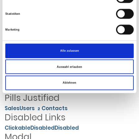
Home
Library
Data
Statistiken
Pagination
Marketing
«
1
2
3
4
5
6
»
Pager
Alle zulassen
Older
Newer
Auswahl erlauben
Pills
Ablehnen
Home
About
Dropdown
12
Pills Justified
Sales
Users
Contacts
2
Disabled Links
Clickable
Disabled
Disabled
Modal