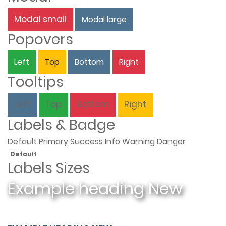
Modal small
Modal large
Popovers
Left
Top
Bottom
Right
Tooltips
Left
Top
Bottom
Right
Labels & Badge
Default
Primary
Success
Info
Warning
Danger
Default
Labels Sizes
Example heading
New