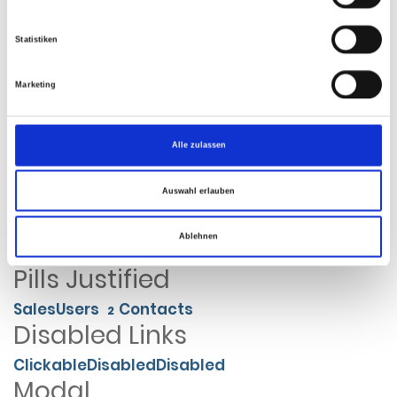
Home
Library
Data
Statistiken
Pagination
Marketing
«
1
2
3
4
5
6
»
Pager
Alle zulassen
Older
Newer
Auswahl erlauben
Pills
Ablehnen
Home
About
Dropdown
12
Pills Justified
Sales
Users
Contacts
2
Disabled Links
Clickable
Disabled
Disabled
Modal