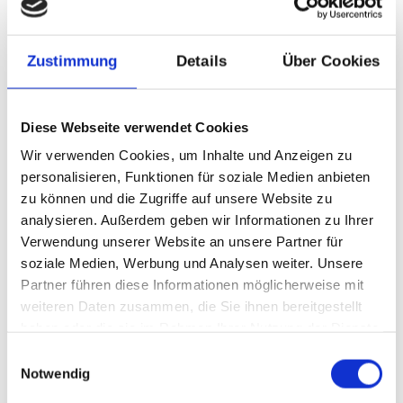
Tabs Justified
Home
Profile
Messages
Zustimmung
Details
Über Cookies
Diese Webseite verwendet Cookies
Wir verwenden Cookies, um Inhalte und Anzeigen zu
personalisieren, Funktionen für soziale Medien anbieten
Tabs Dropdown
zu können und die Zugriffe auf unsere Website zu
Home
Profile
Dropdown
analysieren. Außerdem geben wir Informationen zu Ihrer
Verwendung unserer Website an unsere Partner für
soziale Medien, Werbung und Analysen weiter. Unsere
Partner führen diese Informationen möglicherweise mit
weiteren Daten zusammen, die Sie ihnen bereitgestellt
haben oder die sie im Rahmen Ihrer Nutzung der Dienste
gesammelt haben.
Einwilligungsauswahl
Breadcrumbs
Notwendig