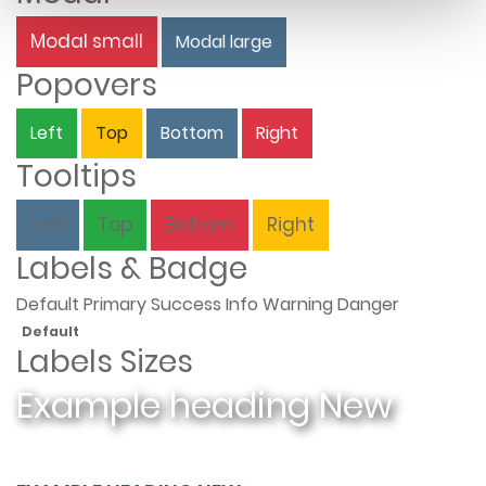
Modal small
Modal large
Popovers
Left
Top
Bottom
Right
Tooltips
Left
Top
Bottom
Right
Labels & Badge
Default
Primary
Success
Info
Warning
Danger
Default
Labels Sizes
Example heading
New