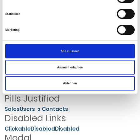
Home
Library
Data
Statistiken
Pagination
Marketing
«
1
2
3
4
5
6
»
Pager
Alle zulassen
Older
Newer
Auswahl erlauben
Pills
Ablehnen
Home
About
Dropdown
12
Pills Justified
Sales
Users
Contacts
2
Disabled Links
Clickable
Disabled
Disabled
Modal