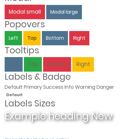
Modal small
Modal large
Popovers
Left
Top
Bottom
Right
Tooltips
Left
Top
Bottom
Right
Labels & Badge
Default
Primary
Success
Info
Warning
Danger
Default
Labels Sizes
Example heading
New