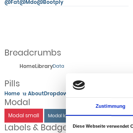
@Fat
@Mdo
@Bootply
Breadcrumbs
Home
Library
Data
Pills
Home
About
Dropdown
12
Modal
Zustimmung
Modal small
Modal large
Labels & Badge
Diese Webseite verwendet 