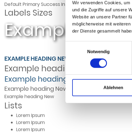
Wir verwenden Cookies, um I
Default
Primary
Success
Info
Warning
Danger
Default
und die Zugriffe auf unsere 
Labels Sizes
Website an unsere Partner fü
Example head
möglicherweise mit weiteren
der Dienste gesammelt habe
Einwilligungsauswahl
Notwendig
EXAMPLE HEADING
NEW
Example heading
New
Example heading
New
Example heading
New
Ablehnen
Example heading
New
Lists
Lorem Ipsum
Lorem Ipsum
Lorem Ipsum