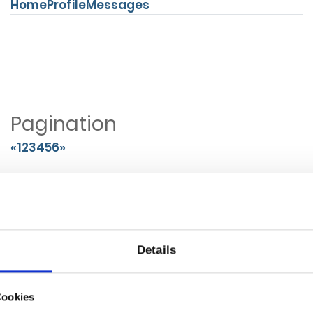
Home
Profile
Messages
Pagination
«
1
2
3
4
5
6
»
Pills Justified
Sales
Users
Contacts
2
Popovers
Details
Left
Top
Bottom
Right
Cookies