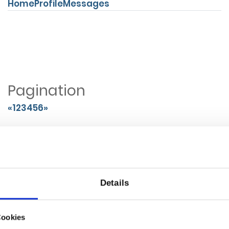
Home
Profile
Messages
Pagination
«
1
2
3
4
5
6
»
Pills Justified
Sales
Users
Contacts
2
Popovers
Details
Left
Top
Bottom
Right
Cookies