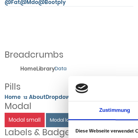
@Fat
@Mdo
@Bootply
Breadcrumbs
Home
Library
Data
Pills
Home
About
Dropdown
12
Modal
Zustimmung
Modal small
Modal large
Labels & Badge
Diese Webseite verwendet 