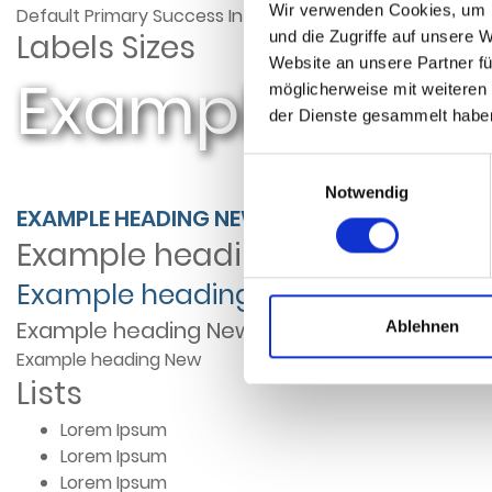
Wir verwenden Cookies, um I
Default
Primary
Success
Info
Warning
Danger
Default
und die Zugriffe auf unsere 
Labels Sizes
Website an unsere Partner fü
Example head
möglicherweise mit weiteren
der Dienste gesammelt habe
Einwilligungsauswahl
Notwendig
EXAMPLE HEADING
NEW
Example heading
New
Example heading
New
Example heading
New
Ablehnen
Example heading
New
Lists
Lorem Ipsum
Lorem Ipsum
Lorem Ipsum