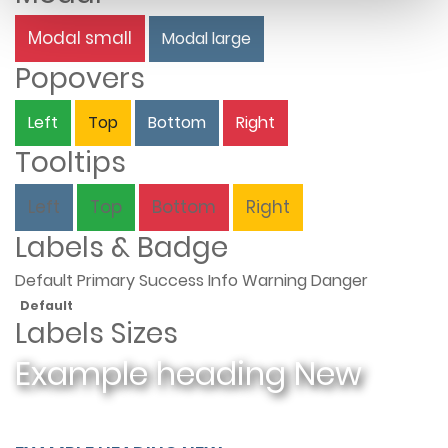
Modal small
Modal large
Popovers
Left
Top
Bottom
Right
Tooltips
Left
Top
Bottom
Right
Labels & Badge
Default
Primary
Success
Info
Warning
Danger
Default
Labels Sizes
Example heading
New