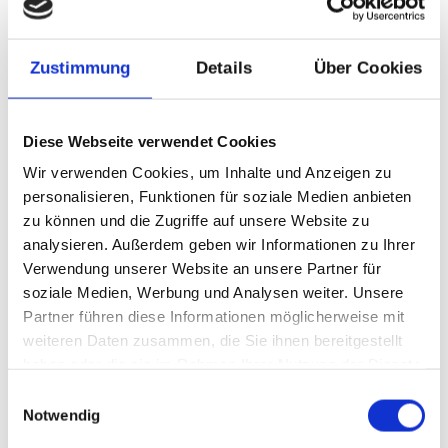
Tabs Justified
Home
Profile
Messages
Zustimmung
Details
Über Cookies
Diese Webseite verwendet Cookies
Wir verwenden Cookies, um Inhalte und Anzeigen zu
personalisieren, Funktionen für soziale Medien anbieten
Tabs Dropdown
zu können und die Zugriffe auf unsere Website zu
Home
Profile
Dropdown
analysieren. Außerdem geben wir Informationen zu Ihrer
Verwendung unserer Website an unsere Partner für
soziale Medien, Werbung und Analysen weiter. Unsere
Partner führen diese Informationen möglicherweise mit
weiteren Daten zusammen, die Sie ihnen bereitgestellt
haben oder die sie im Rahmen Ihrer Nutzung der Dienste
gesammelt haben.
Einwilligungsauswahl
Breadcrumbs
Notwendig