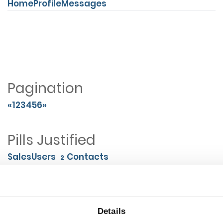
Home
Profile
Messages
Pagination
«
1
2
3
4
5
6
»
Pills Justified
Sales
Users
Contacts
2
Popovers
Left
Top
Bottom
Right
Details