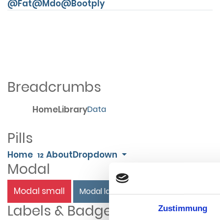
@Fat
@Mdo
@Bootply
Breadcrumbs
Home
Library
Data
Pills
Home
About
Dropdown
12
Modal
Modal small
Modal large
Labels & Badge
Zustimmung