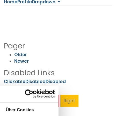
Home
Profile
Dropdown
Pager
Older
Newer
Disabled Links
Clickable
Disabled
Disabled
Tooltips
Left
Top
Bottom
Right
Über Cookies