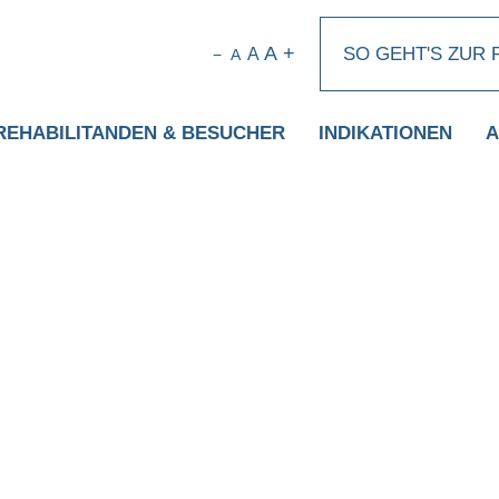
A
+
SO GEHT'S ZUR 
A
−
A
REHABILITANDEN & BESUCHER
INDIKATIONEN
A