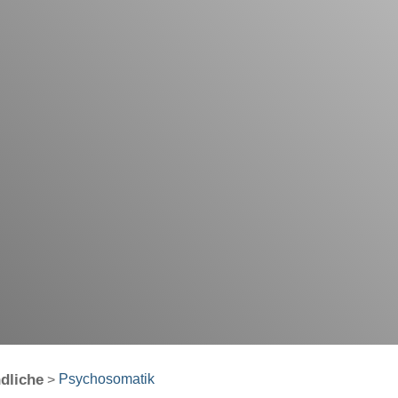
dliche
Psychosomatik
>